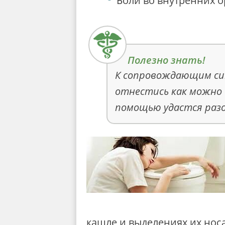
Боли во внутренних о
К сопровождающим си
отнестись как можно 
помощью удастся разо
кашле и выделениях их нос