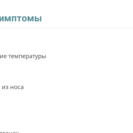
симптомы
е температуры
 из носа