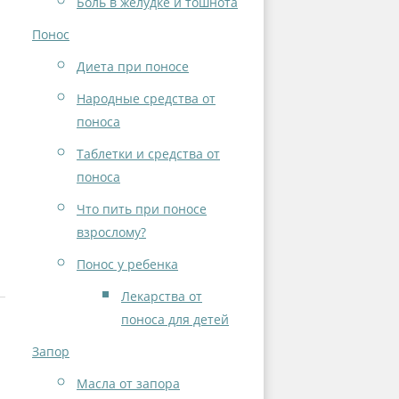
Боль в желудке и тошнота
Понос
Диета при поносе
Народные средства от
поноса
Таблетки и средства от
поноса
Что пить при поносе
взрослому?
Понос у ребенка
Лекарства от
поноса для детей
Запор
Масла от запора