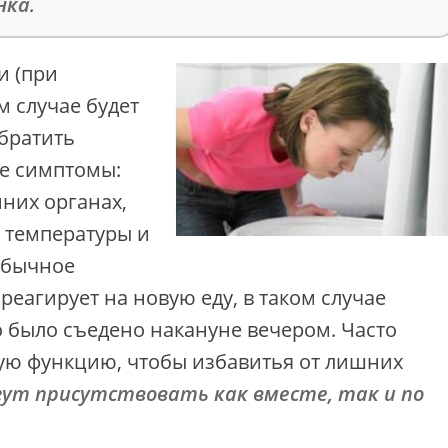
нка
.
и (при
м случае будет
братить
е симптомы:
них органах,
 температуры и
обычное
реагирует на новую еду, в таком случае
о было съедено накануне вечером. Часто
ую функцию, чтобы избавитья от лишних
гут присутствовать как вместе, так и по