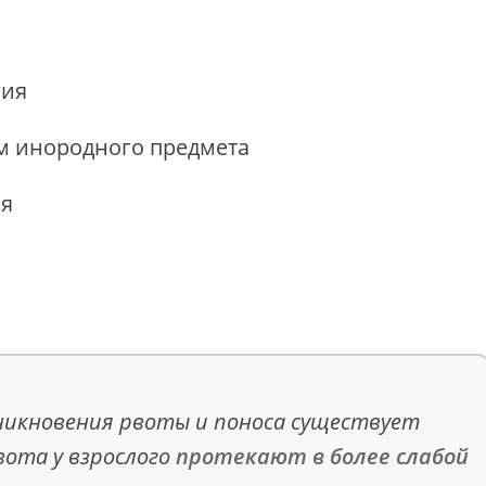
гия
м инородного предмета
ия
зникновения рвоты и поноса существует
вота у взрослого
протекают в более слабой