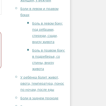
женщин, у мужчин
Боли в левом и правом
боках
Боль в левом боку:
под рёбрами,
спереди, сзади,
внизу живота
Боль в правом боку:
в подреберье, со
спины, внизу
живота
У ребёнка болит живот,
рвота, температура, понос
по ночам, после еды
Боли в заднем проходе