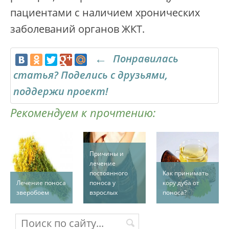
пациентами с наличием хронических
заболеваний органов ЖКТ.
Понравилась
статья? Поделись с друзьями,
поддержи проект!
Рекомендуем к прочтению:
Причины и
лечение
постоянного
Как принимать
Лечение поноса
поноса у
кору дуба от
зверобоем
взрослых
поноса?